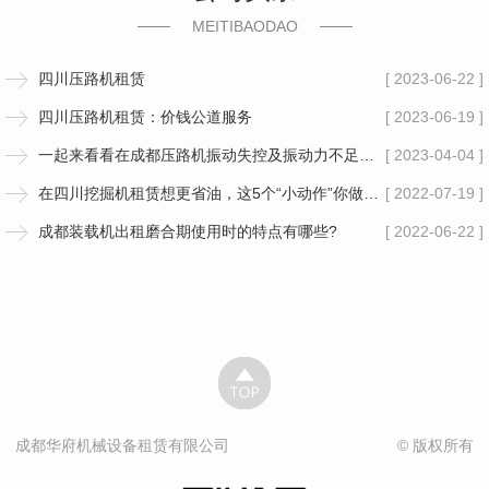
MEITIBAODAO
四川压路机租赁
[ 2023-06-22 ]
四川压路机租赁：价钱公道服务
[ 2023-06-19 ]
一起来看看在成都压路机振动失控及振动力不足的原因
[ 2023-04-04 ]
在四川挖掘机租赁想更省油，这5个“小动作”你做了没？
[ 2022-07-19 ]
成都装载机出租磨合期使用时的特点有哪些?
[ 2022-06-22 ]
成都华府机械设备租赁有限公司
© 版权所有