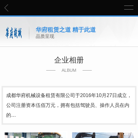
华府租赁之道 精于此道
品质呈现
企业相册
ALBUM
成都华府机械设备租赁有限公司于2016年10月27日成立，
公司注册资本伍佰万元，拥有包括驾驶员、操作人员在内
的…