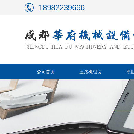
18982239666
公司首页
压路机租赁
挖