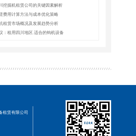
川挖掘机租赁公司的关键因素解析
赁费用计算方法与成本优化策略
机租赁市场概况及发展趋势分析
议：租用四川地区.适合的钩机设备
械设备租赁有限公司