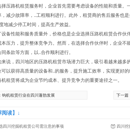
选择压路机租赁服务时，企业首先需要考虑设备的性能和质量。
率，减少故障率，..工程顺利进行。此外，租赁商的售后服务也
.限度地减少停工时间，提高生产效益。
了设备性能和服务质量外，价格也是企业选择压路机租赁合作伙
成本压力，提升整体竞争力。然而，在选择合作伙伴时，企业不
合同条款等方面，以..合作顺利进行。
的来说，四川地区的压路机租赁市场潜力巨大，吸引着越来越多
业可以获得高质量的设备和..的服务，提升施工效率，实现更好
路机租赁将成为企业节约成本、提升竞争力的重要途径之一。
：
钩机租赁行业在四川蓬勃发展
下一篇
荐阅读】↓
机械设备租赁
选四川挖掘机租赁公司需注意的事项
四川挖