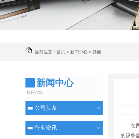
当前位置：
首页
>
新闻中心
>
其他
新闻中心
NEWS
公司头条
在
行业资讯
的设备