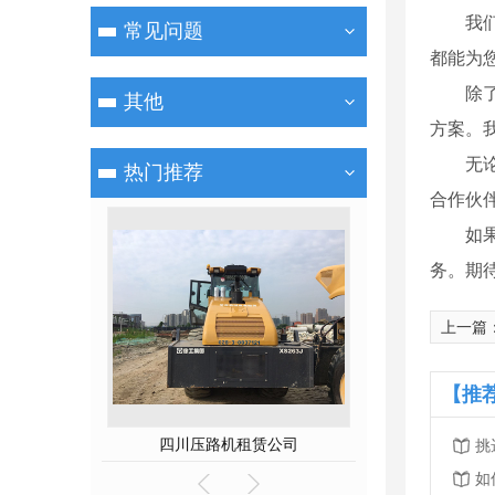
我
常见问题
都能为
除
其他
方案。
无
热门推荐
合作伙
如
务。期
上一篇
【推
租赁公司
四川挖掘机租赁厂家
四川压路
挑
如