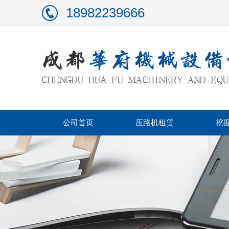
18982239666
公司首页
压路机租赁
挖