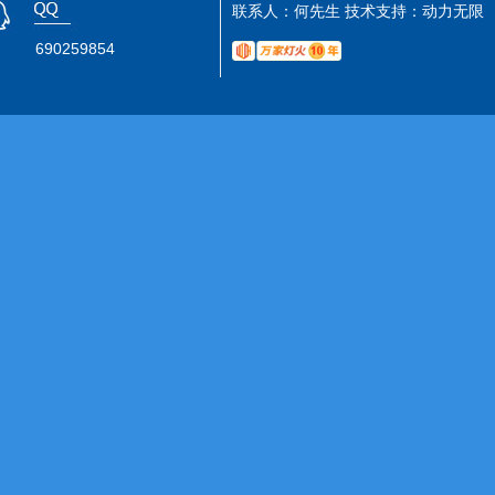
联系人：何先生 技术支持：
动力无限
690259854