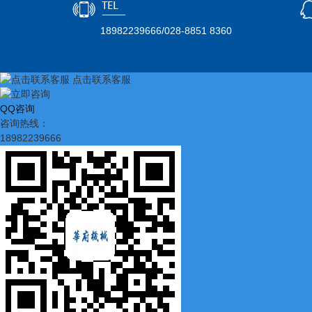
18982239666/028-8851 8360
点击联系客服
QQ咨询
咨询热线：
18982239666