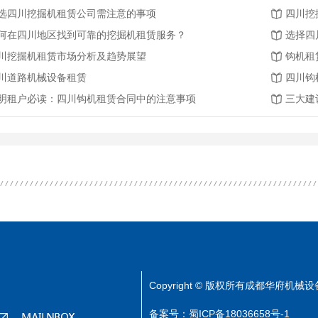
选四川挖掘机租赁公司需注意的事项
四川挖
何在四川地区找到可靠的挖掘机租赁服务？
选择四
川挖掘机租赁市场分析及趋势展望
钩机租
川道路机械设备租赁
四川钩
明租户必读：四川钩机租赁合同中的注意事项
三大建
Copyright © 版权所有成都华府机
备案号：
蜀ICP备18036658号-1