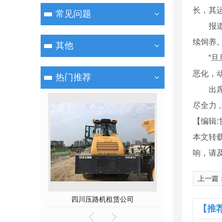
长，其
常见问题
报道称
续饲养
其他
“旦旦
恶化，
热门推荐
出席记
尽全力 
【编辑:
本文转
响，请
上一篇
租赁公司
四川挖掘机租赁厂家
四川压路机
【推