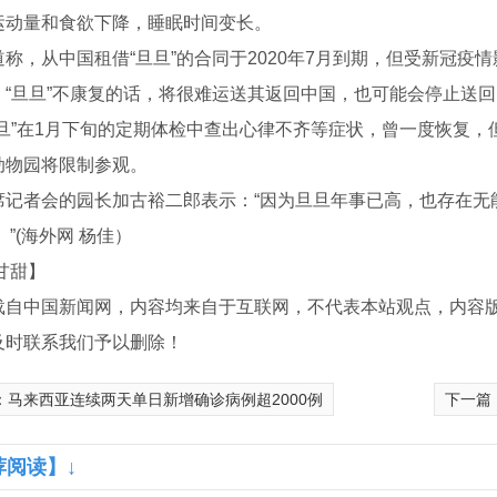
运动量和食欲下降，睡眠时间变长。
，从中国租借“旦旦”的合同于2020年7月到期，但受新冠疫
。“旦旦”不康复的话，将很难运送其返回中国，也可能会停止送回
”在1月下旬的定期体检中查出心律不齐等症状，曾一度恢复，但
动物园将限制参观。
者会的园长加古裕二郎表示：“因为旦旦年事已高，也存在无
。”(海外网 杨佳）
甘甜】
载自中国新闻网，内容均来自于互联网，不代表本站观点，内容
及时联系我们予以删除！
：
马来西亚连续两天单日新增确诊病例超2000例
下一篇
租赁厂家
四川装载机租赁
四川工程
荐阅读】↓