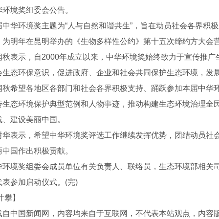
华环境奖组委会公告。
华环境奖主题为“人与自然和谐共生”，旨在动员社会各界积极
，为明年在昆明举办的《生物多样性公约》第十五次缔约方大会
表示，自2000年成立以来，中华环境奖始终致力于宣传推广
会生态环保意识，促进政府、企业和社会共同保护生态环境，发
希望各地区各部门和社会各界积极支持、踊跃参加本届中华环
传生态环境保护典型范例和人物事迹，推动构建生态环境治理全民
战、建设美丽中国。
表示，希望中华环境奖评选工作继续发挥优势，团结动员社会
丽中国作出积极贡献。
境奖组委会成员单位有关负责人、联络员，生态环境部相关司
表参加启动仪式。(完)
机租赁厂家
四川装载机租赁
四川工程
叶攀】
载自中国新闻网，内容均来自于互联网，不代表本站观点，内容