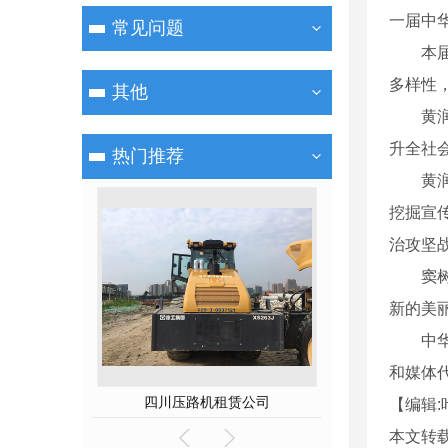
一届中
常见问题
本届中
多样性
其他
黄润秋
升全社
热门推荐
黄润秋
挖掘宣
治攻坚
窦树华
新的美
中华环
和媒体代
租赁公司
四川挖掘机租赁厂家
四川压路
【编辑:
本文转