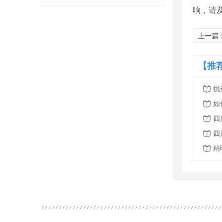
响，请
上一篇
【推
挑
如
四
四
精